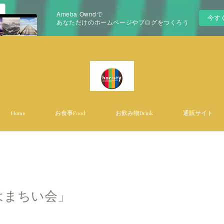
Ameba Owndで
今す
あなただけのホームページやブログをつくろう
Home
お食事Food
お飲み物Drink
通販サイト
はまちい会」