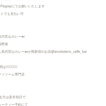
Paypayにてお願いいたします
チケットでも支払い可
気代官山カレー🍛
y温野菜
品大人気代官山カレー🍛が西新宿のお店@arcobaleno_caffe_bar
🏻👇🏻👇🏻
胞エクソソーム専門店
る方は是非別日で
ューティー予約にて