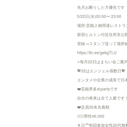
先月お断りした方優先です
5/22日(水)20:00〜:23:00
場所:芸能人御用達レストランbar
新宿ヒルトン付近住所非公
登録→スタンプ送って場所
https://lin.ee/gekgTLU
⭐️毎月22日はまちい会ご案内
💖22はエンジェル係数日💖
エンタメや企業の成長で日本
❤️芸能界多めpartyです
自分の将来は全て人脈です！
❤️定員30名先着順
👱🏻‍♂️男性¥6,000
👩🏻‍🦰初回参加女性20代無