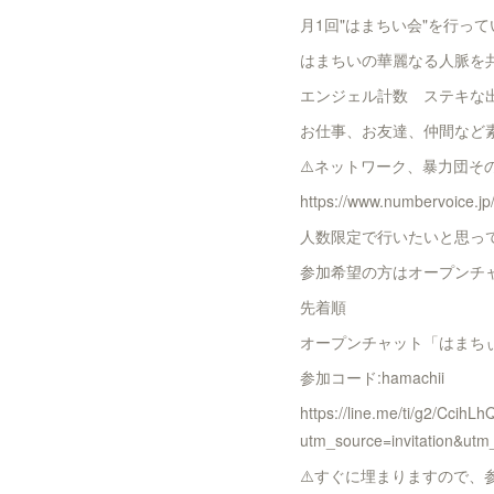
月1回"はまちい会"を行っ
はまちいの華麗なる人脈を
エンジェル計数 ステキな出
お仕事、お友達、仲間など
⚠️ネットワーク、暴力団そ
https://www.numbervoice.j
人数限定で行いたいと思っ
参加希望の方はオープンチ
先着順
オープンチャット「はまち
参加コード:hamachii
https://line.me/ti/g2/Cc
utm_source=invitation&ut
⚠️すぐに埋まりますので