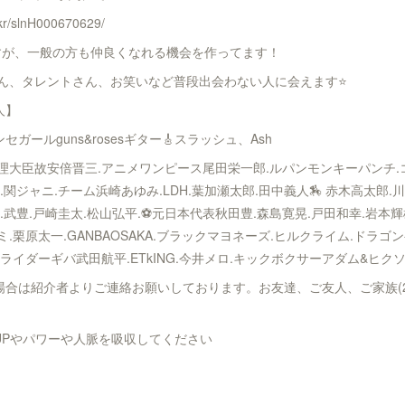
/kr/slnH000670629/
すが、一般の方も仲良くなれる機会を作ってます！
ん、タレントさん、お笑いなど普段出会わない人に会えます⭐️
人】
ールguns&rosesギター🎸スラッシュ、Ash
理大臣故安倍晋三.アニメワンピース尾田栄一郎.ルパンモンキーパンチ.コ
関ジャニ.チーム浜崎あゆみ.LDH.葉加瀬太郎.田中義人🏇 赤木高太郎.川
.武豊.戸崎圭太.松山弘平.⚽️元日本代表秋田豊.森島寛晃.戸田和幸.岩本輝
.栗原太一.GANBAOSAKA.ブラックマヨネーズ.ヒルクライム.ドラゴ
ライダーギバ武田航平.ETkING.今井メロ.キックボクサーアダム&ヒク
合は紹介者よりご連絡お願いしております。お友達、ご友人、ご家族(2
UPやパワーや人脈を吸収してください