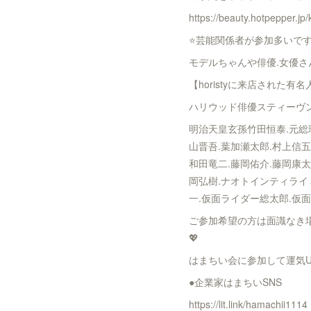
https://beauty.hotpepper.jp
⭐️芸能関係者が参加多いで
モデルちゃんや俳優.女優さ
【horistyに来店された有名
ハリウッド俳優スティーヴンセガ
明治天皇玄孫竹田恒泰.元総
山晋吾.葉加瀬太郎.村上信五.
和田竜二.藤岡佑介.藤岡康太
岡弘樹.ナオトインティライミ
一.仮面ライダー総太郎.仮面
ご参加希望の方は面識なき場
💖
はまちい会に参加して運気
●企業家はまちいSNS
https://lit.link/hamachii1114