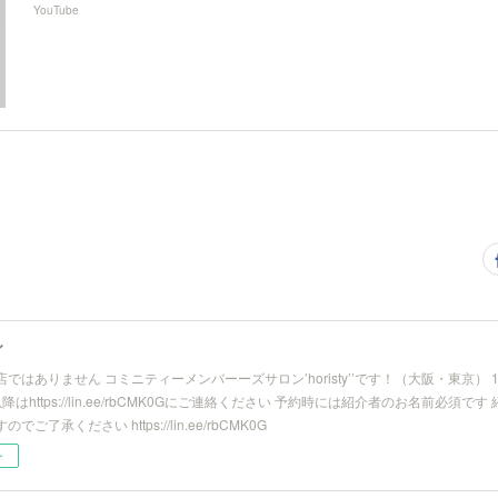
YouTube
ィ
はありません コミニティーメンバーーズサロン’horisty’’です！（大阪・東京） 18 :00〜
0以降はhttps://lin.ee/rbCMK0Gにご連絡ください 予約時には紹介者のお名前必
ご了承ください https://lin.ee/rbCMK0G
ー