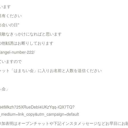
ています
共有ください
会いの日"
素敵なきっかけになればと思います
の他勧誘はお断りしております
p/angel-number-222/
ていますので
ャット「はまちい会」に入りお名前と人数を送信ください
ぃ会」
ihLhQ4tMkzh725XRueDebI4UKzYqq-iQX7TQ?
m_medium=link_copy&utm_campaign=default
、参加表明はオープンチャットや下記インスタメッセージなどお早目にお