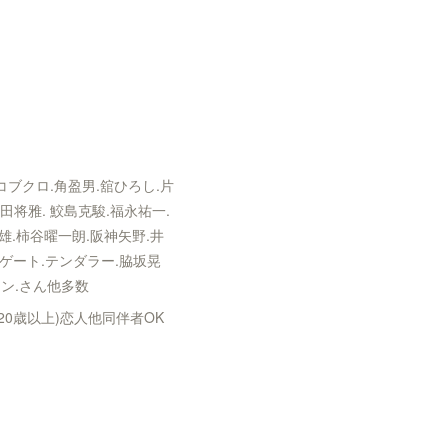
ブクロ.角盈男.舘ひろし.片
田将雅. 鮫島克駿.福永祐一.
雄.柿谷曜一朗.阪神矢野.井
ンゲート.テンダラー.脇坂晃
ソン.さん他多数
0歳以上)恋人他同伴者OK