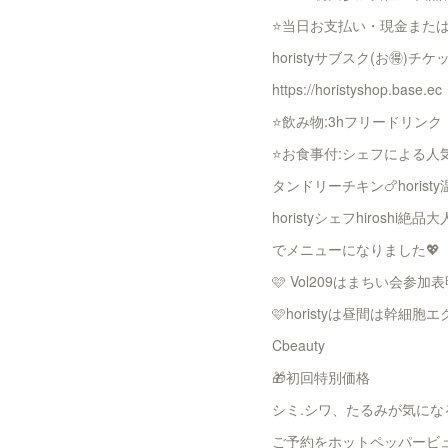
⭐️当日お支払い・現金または
horistyサブスク(お🉐)
https://horistyshop.base.ec
⭐️飲み物:3hフリードリンク
⭐️お食事付:シェフによる人
タンドリーチキン🍗horist
horistyシェフhiroshi絶
でメニューになりました💖
🩷 Vol209はまちい会参加表明は👇
🩷horistyは昼間は幹細
Cbeauty
🎁初回特別価格
シミ.シワ、たるみが気にな
ご予約をホットペッパービ