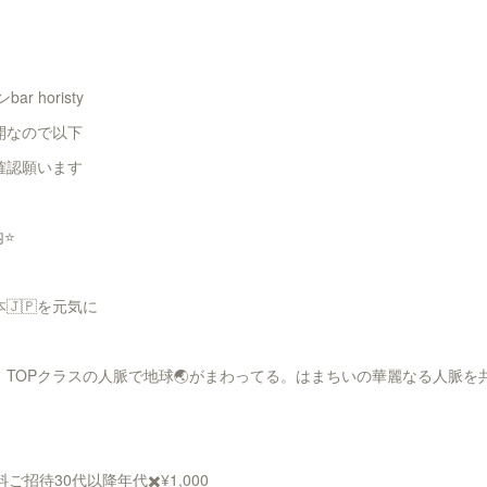
 horisty
開なので以下
確認願います
⭐️
🇯🇵を元気に
TOPクラスの人脈で地球🌏がまわってる。はまちいの華麗なる人脈を共
料ご招待30代以降年代✖️¥1,000