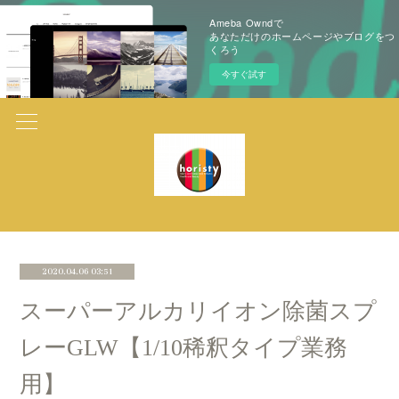
Ameba Owndで
あなただけのホームページやブログをつ
くろう
今すぐ試す
2020.04.06 03:51
スーパーアルカリイオン除菌スプ
レーGLW【1/10稀釈タイプ業務
用】