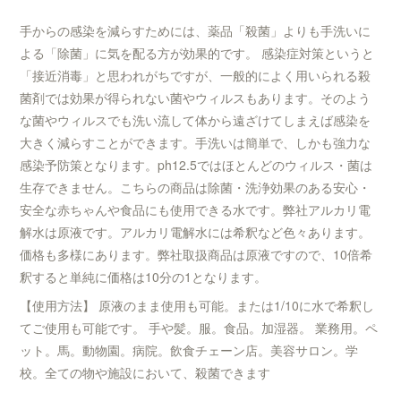
手からの感染を減らすためには、薬品「殺菌」よりも手洗いに
よる「除菌」に気を配る方が効果的です。 感染症対策というと
「接近消毒」と思われがちですが、一般的によく用いられる殺
菌剤では効果が得られない菌やウィルスもあります。そのよう
な菌やウィルスでも洗い流して体から遠ざけてしまえば感染を
大きく減らすことができます。手洗いは簡単で、しかも強力な
感染予防策となります。ph12.5ではほとんどのウィルス・菌は
生存できません。こちらの商品は除菌・洗浄効果のある安心・
安全な赤ちゃんや食品にも使用できる水です。弊社アルカリ電
解水は原液です。アルカリ電解水には希釈など色々あります。
価格も多様にあります。弊社取扱商品は原液ですので、10倍希
釈すると単純に価格は10分の1となります。
【使用方法】 原液のまま使用も可能。または1/10に水で希釈し
てご使用も可能です。 手や髪。服。食品。加湿器。 業務用。ペ
ット。馬。動物園。病院。飲食チェーン店。美容サロン。学
校。全ての物や施設において、殺菌できます