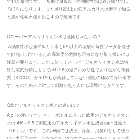
で14が最強です。一般的にpH2以下の強酸性水は鉄が錆びてぼ
ろぼろになります。またpH12以上の強アルカリ水は素手で触る
と肌が化学火傷を起こすので危険です。
Qスーパーアルカリイオン水は危険じゃないの？
A強酸性水も強アルカリ水も5%以上の塩酸や苛性ソーダを混ぜ
てpHを上げているため高濃度の危険な溶液になり取り扱いには
注意が要ります。これに対してスーパーアルカリイオン水は特
殊な電気分解によってpH12.5の強アルカリ性でありながら電解
質（K2CO3）が0.1%しか溶解していない濃度の極めて薄い水で
す。そのため人に対して刺激が無く人にも環境にも安全です。
Q飲むアルカリイオン水との違いは？
A pHの違いです。ペットボトルに入った飲用のアルカリイオン
水はpH8～9.5で家庭用のアルカリイオン水生成器のpHは最大
10.5くらいです。このpH値では洗浄、除菌、消臭用として使う
には力不足です。ちなみにpH12.5のスーパーアルカリイオン水