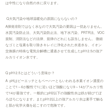
は中性になり自然の水に戻ります。
Q大気汚染や地球温暖化の原因にならないの？
A揮発溶剤ではなく水なので大気汚染の要因は一切ありません。
水質汚染防止法、大気汚染防止法、地下水汚染、PRTR法、VOC
規制、消防法などの法律、規律のどれにも該当しません。 微細
なゴミと塩素を取り除きキレイに浄化された水道水を、イオン
交換膜の特殊な電気分解槽に通過させて生成したpH12.5の強ア
ルカリイオン水です。
Q pH12.5とはどういう意味か？
A pHはピーエッチともペーハーともいわれる水素イオン濃度の
ことで1～6が酸性で1に近いほど強酸になり9～14がアルカリ性
で14が最強です。一般的にpH2以下の強酸性水は鉄が錆びてぼ
ろぼろになります。またpH12以上の強アルカリ水は素手で触る
と肌が化学火傷を起こすので危険です。