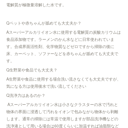
電解質が極微量溶解した水です。
Qペットや赤ちゃんが舐めても大丈夫か？
Aスーパーアルカリイオン水に使用する電解質の炭酸カリウムは
食品添加物です。ラーメンのかん水などに日常使われていま
す。合成界面活性剤、化学物質などゼロですから掃除の後に
床、カーペット、ソファーなどを赤ちゃんが舐めても大丈夫で
す。
Q生野菜や食品でも大丈夫？
A生野菜や食品に使用する場合洗い流さなくても大丈夫ですが、
気になる方は使用後水で洗い流してください
Q洗浄力はあるのか？
Aスーパーアルカリイオン水は小さなクラスターの水で汚れと
物体の界面に浸透して汚れをイオンで包みながら物体から剥離
します。通常の掃除には常温で使用しますが部品洗浄機などの
洗浄液として用いる場合は60度くらいに加温すれば油脂類など