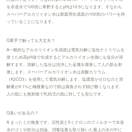
を水道水で100倍に希釈するとpHは10.5になります。すなわち
スーパーアルカリイオン水は家庭用生成器の100倍のパワーを持
っていることになります。
Q素手で触っても大丈夫？
A一般的なアルカリイオン生成器は電気分解に塩化ナトリウムを
使うため高pH値で生成するとアルカリイオン水側にも塩分が溶
解すます。溶解した塩分は洗浄した金属を腐食して人の肌を刺
激します。スーパーアルカリイオン水は炭酸カリウム
（K2CO3）を使用して電気分解します。塩濃度がゼロなのと溶
解量が0.1%と極微量なので鉄は腐食されず錆び難くなります。
人の肌にも無刺激で乳幼児の肌に対しても安心です。
Q臭いがあるの？
A まったくの無臭です。活性炭と5ミクロンのフィルターで水道
水のゴミや鉄分は勿論、消毒塩素も取り除いた最上の水の中に