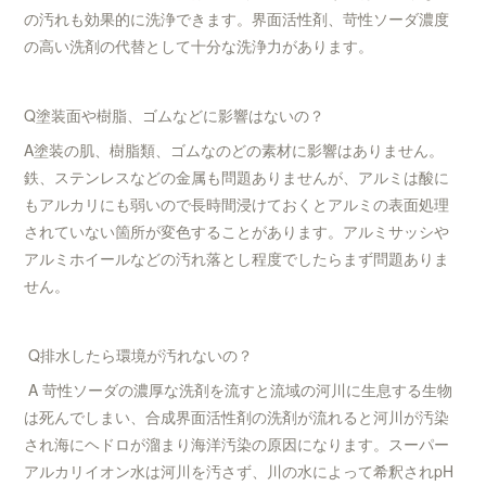
の汚れも効果的に洗浄できます。界面活性剤、苛性ソーダ濃度
の高い洗剤の代替として十分な洗浄力があります。
Q塗装面や樹脂、ゴムなどに影響はないの？
A塗装の肌、樹脂類、ゴムなのどの素材に影響はありません。
鉄、ステンレスなどの金属も問題ありませんが、アルミは酸に
もアルカリにも弱いので長時間浸けておくとアルミの表面処理
されていない箇所が変色することがあります。アルミサッシや
アルミホイールなどの汚れ落とし程度でしたらまず問題ありま
せん。
Q排水したら環境が汚れないの？
A 苛性ソーダの濃厚な洗剤を流すと流域の河川に生息する生物
は死んでしまい、合成界面活性剤の洗剤が流れると河川が汚染
され海にヘドロが溜まり海洋汚染の原因になります。スーパー
アルカリイオン水は河川を汚さず、川の水によって希釈されpH