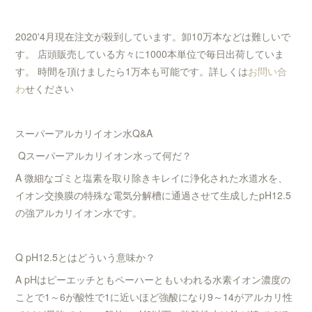
2020'4月現在注文が殺到しています。卸10万本などは難しいで
す。 店頭販売している方々に1000本単位で毎日出荷していま
す。 時間を頂けましたら1万本も可能です。詳しくは
お問い合
わ
せください
スーパーアルカリイオン水Q&A
Qスーパーアルカリイオン水って何だ？
A 微細なゴミと塩素を取り除きキレイに浄化された水道水を、
イオン交換膜の特殊な電気分解槽に通過させて生成したpH12.5
の強アルカリイオン水です。
Q pH12.5とはどういう意味か？
A pHはピーエッチともペーハーともいわれる水素イオン濃度の
ことで1～6が酸性で1に近いほど強酸になり9～14がアルカリ性