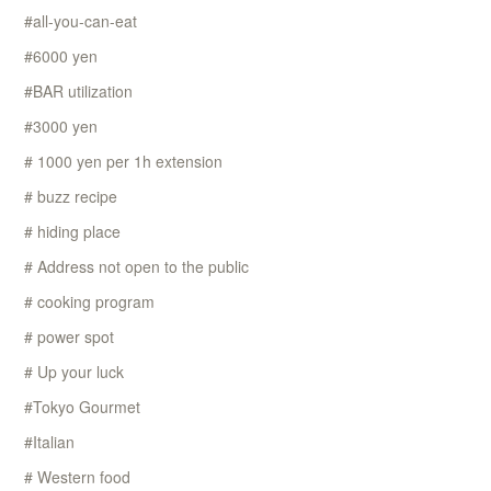
#all-you-can-eat
#6000 yen
#BAR utilization
#3000 yen
# 1000 yen per 1h extension
# buzz recipe
# hiding place
# Address not open to the public
# cooking program
# power spot
# Up your luck
#Tokyo Gourmet
#Italian
# Western food