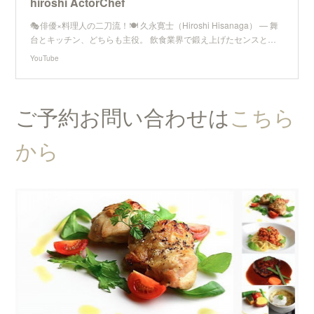
hiroshi ActorChef
🎭俳優×料理人の二刀流！🍽️ 久永寛士（Hiroshi Hisanaga） — 舞
台とキッチン、どちらも主役。 飲食業界で鍛え上げたセンスと…
YouTube
ご予約お問い合わせは
こちら
から