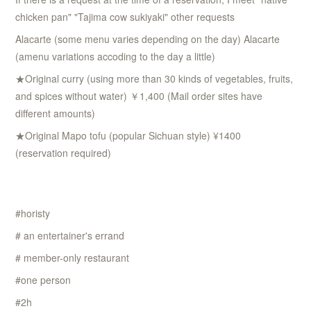
chicken pan" "Tajima cow sukiyaki" other requests
Alacarte (some menu varies depending on the day) Alacarte
(amenu variations accoding to the day a little)
★Original curry (using more than 30 kinds of vegetables, fruits,
and spices without water) ￥1,400 (Mail order sites have
different amounts)
★Original Mapo tofu (popular Sichuan style) ¥1400
(reservation required)
#horisty
# an entertainer's errand
# member-only restaurant
#one person
#2h