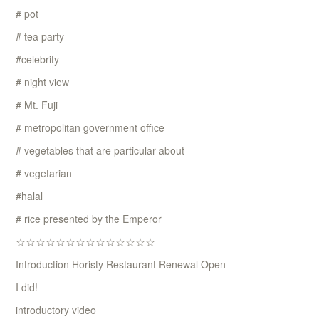
# pot
# tea party
#celebrity
# night view
# Mt. Fuji
# metropolitan government office
# vegetables that are particular about
# vegetarian
#halal
# rice presented by the Emperor
☆☆☆☆☆☆☆☆☆☆☆☆☆☆
Introduction Horisty Restaurant Renewal Open
I did!
introductory video