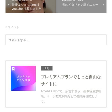
俳優＆シェフhiroshi
春のイタリアン新メニュー
youtube 掲載しました
0
コメント
PR
プレミアムプランでもっと自由な
サイトに
Ameba Owndで、広告非表示、画像容量無制
限、ページ数無制限などの機能を開放しよ
う。