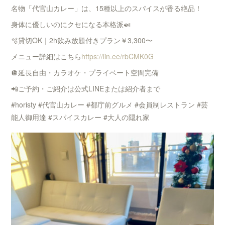
名物「代官山カレー」は、15種以上のスパイスが香る絶品！
身体に優しいのにクセになる本格派🍛
🫧貸切OK｜2h飲み放題付きプラン￥3,300〜
メニュー詳細はこちら
https://lin.ee/rbCMK0G
🪩延長自由・カラオケ・プライベート空間完備
📲ご予約・ご紹介は公式LINEまたは紹介者まで
#horisty #代官山カレー #都庁前グルメ #会員制レストラン #芸
能人御用達 #スパイスカレー #大人の隠れ家