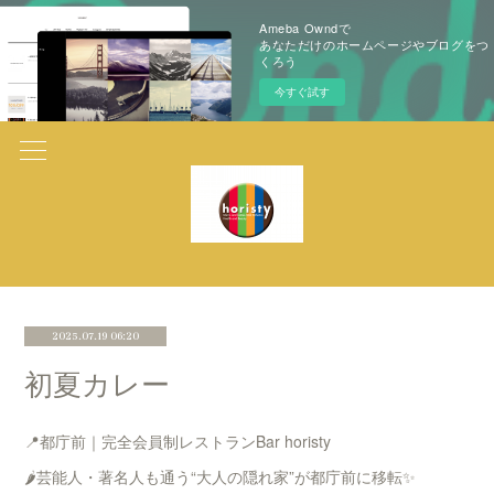
Ameba Owndで
あなただけのホームページやブログをつ
くろう
今すぐ試す
2025.07.19 06:20
初夏カレー
📍都庁前｜完全会員制レストランBar horisty
🌶芸能人・著名人も通う“大人の隠れ家”が都庁前に移転✨